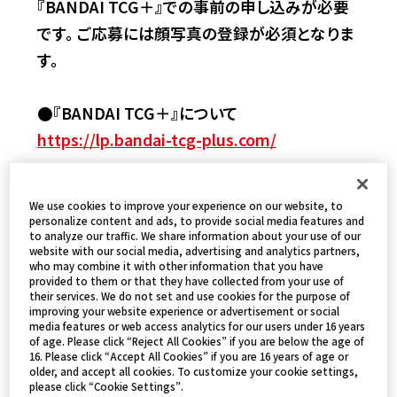
『BANDAI TCG＋』での事前の申し込みが必要
です。​
ご応募には顔写真の登録が必須となりま
す。​
●『BANDAI TCG＋』について​
https://lp.bandai-tcg-plus.com/​
●顔写真の登録方法について
We use cookies to improve your experience on our website, to
https://lp.bandai-tcg-plus.com/face.html​
personalize content and ads, to provide social media features and
to analyze our traffic. We share information about your use of our
website with our social media, advertising and analytics partners,
who may combine it with other information that you have
応募の流れ
provided to them or that they have collected from your use of
their services. We do not set and use cookies for the purpose of
improving your website experience or advertisement or social
①代表者応募
media features or web access analytics for our users under 16 years
3人1組のチームのいずれかの方に代表者を務
of age. Please click “Reject All Cookies” if you are below the age of
16. Please click “Accept All Cookies” if you are 16 years of age or
めていただきます。 代表者の方が応募フォーム
older, and accept all cookies. To customize your cookie settings,
please click “Cookie Settings”.
にて応募完了することで、チームIDが発行され