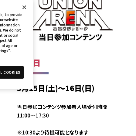
s, to provide
our website
 information
s. We do not
t or social
ject All
s of age or
tings”.
開催日
L COOKIES
3月15日(土)～16日(日)
当日参加コンテンツ参加者入場受付時間
11:00～17:30
※10:30より待機可能となります