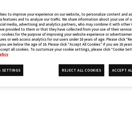
kies to improve your experience on our website, to personalize content and ad
a features and to analyze our traffic. We share information about your use of 
cial media, advertising and analytics partners, who may combine it with other
ve provided to them or that they have collected from your use of their service
 cookies for the purpose of improving your website experience or advertisemen
res or web access analytics for our users under 16 years of age. Please click “Re
 you are below the age of 16. Please click “Accept All Cookies” if you are 16 year
accept all cookies. To customize your cookie settings, please click “Cookie Set
olicy
S SETTINGS
REJECT ALL COOKIES
ACCEPT AL