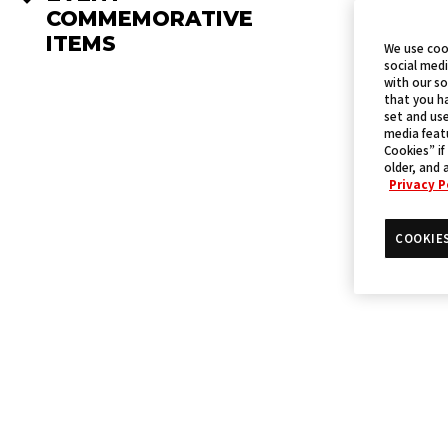
COMMEMORATIVE
ITEMS
We use coo
social medi
with our so
that you ha
set and use
media featu
Cookies” if
older, and 
Privacy P
COOKIE