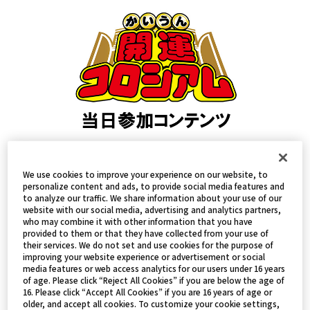
We use cookies to improve your experience on our website, to
開催日
personalize content and ads, to provide social media features and
to analyze our traffic. We share information about your use of our
website with our social media, advertising and analytics partners,
who may combine it with other information that you have
provided to them or that they have collected from your use of
3月15日(土)～16日(日)
their services. We do not set and use cookies for the purpose of
improving your website experience or advertisement or social
media features or web access analytics for our users under 16 years
of age. Please click “Reject All Cookies” if you are below the age of
当日参加コンテンツ参加者入場受付時間
16. Please click “Accept All Cookies” if you are 16 years of age or
older, and accept all cookies. To customize your cookie settings,