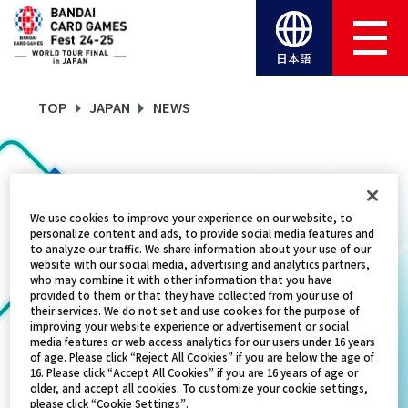
日本語
TOP
JAPAN
NEWS
NEWS
We use cookies to improve your experience on our website, to
personalize content and ads, to provide social media features and
CATEGORY
to analyze our traffic. We share information about your use of our
website with our social media, advertising and analytics partners,
who may combine it with other information that you have
SCHEDULE
provided to them or that they have collected from your use of
their services. We do not set and use cookies for the purpose of
improving your website experience or advertisement or social
TITLES
media features or web access analytics for our users under 16 years
of age. Please click “Reject All Cookies” if you are below the age of
ALL
16. Please click “Accept All Cookies” if you are 16 years of age or
older, and accept all cookies. To customize your cookie settings,
please click “Cookie Settings”.