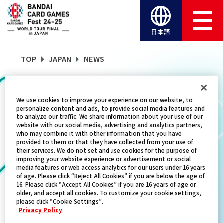
日本語
TOP
JAPAN
NEWS
NEWS
We use cookies to improve your experience on our website, to
personalize content and ads, to provide social media features and
to analyze our traffic. We share information about your use of our
website with our social media, advertising and analytics partners,
who may combine it with other information that you have
CATEGORY
provided to them or that they have collected from your use of
their services. We do not set and use cookies for the purpose of
FREE GIVEAWAY
improving your website experience or advertisement or social
media features or web access analytics for our users under 16 years
of age. Please click “Reject All Cookies” if you are below the age of
TITLES
16. Please click “Accept All Cookies” if you are 16 years of age or
older, and accept all cookies. To customize your cookie settings,
KAIUNCOLISEUM
please click “Cookie Settings”.
Privacy Policy