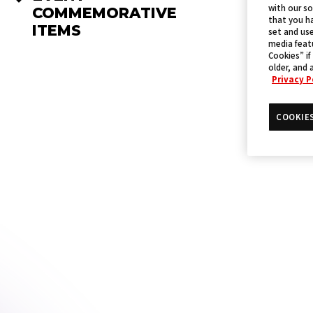
with our so
COMMEMORATIVE
that you ha
ITEMS
set and use
media featu
Cookies” if
older, and 
Privacy P
COOKIE