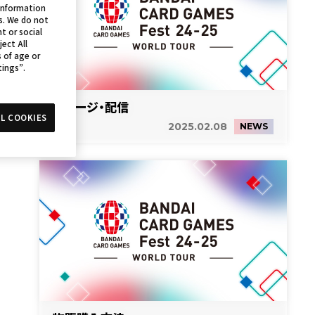
 information
s. We do not
t or social
ject All
s of age or
tings”.
ステージ・配信
L COOKIES
2025.02.08
NEWS