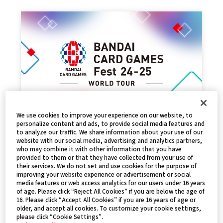
We use cookies to improve your experience on our website, to
personalize content and ads, to provide social media features and
事後販売について
to analyze our traffic. We share information about your use of our
website with our social media, advertising and analytics partners,
2025.03.08
PRODUCTS
who may combine it with other information that you have
provided to them or that they have collected from your use of
their services. We do not set and use cookies for the purpose of
improving your website experience or advertisement or social
media features or web access analytics for our users under 16 years
of age. Please click “Reject All Cookies” if you are below the age of
16. Please click “Accept All Cookies” if you are 16 years of age or
older, and accept all cookies. To customize your cookie settings,
please click “Cookie Settings”.