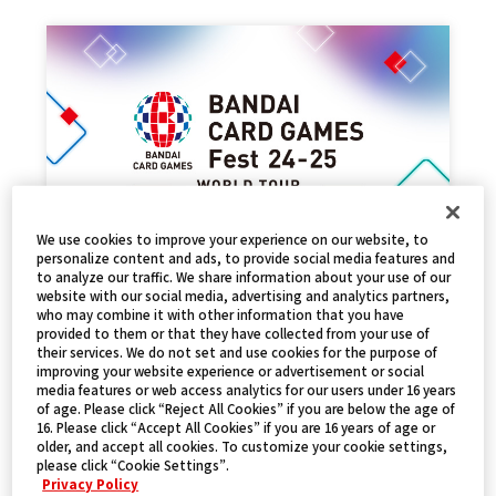
We use cookies to improve your experience on our website, to
personalize content and ads, to provide social media features and
to analyze our traffic. We share information about your use of our
事後販売について
website with our social media, advertising and analytics partners,
who may combine it with other information that you have
2025.03.08
PRODUCTS
provided to them or that they have collected from your use of
their services. We do not set and use cookies for the purpose of
improving your website experience or advertisement or social
media features or web access analytics for our users under 16 years
of age. Please click “Reject All Cookies” if you are below the age of
16. Please click “Accept All Cookies” if you are 16 years of age or
older, and accept all cookies. To customize your cookie settings,
please click “Cookie Settings”.
Privacy Policy