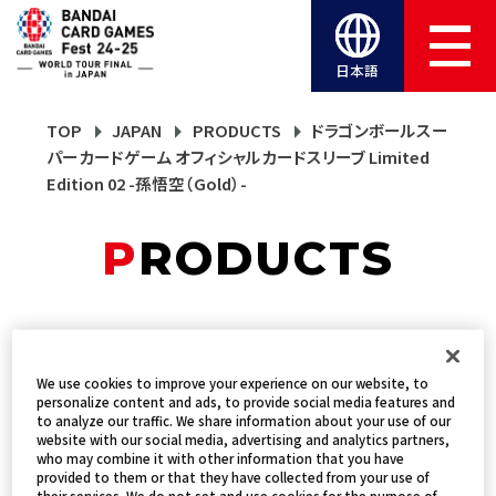
日本語
TOP
JAPAN
PRODUCTS
ドラゴンボールスー
パーカードゲーム オフィシャルカードスリーブ Limited
Edition 02 -孫悟空（Gold）-
PRODUCTS
ドラゴンボールスーパーカ
ードゲーム オフィシャルカ
We use cookies to improve your experience on our website, to
personalize content and ads, to provide social media features and
to analyze our traffic. We share information about your use of our
ードスリーブ Limited
website with our social media, advertising and analytics partners,
who may combine it with other information that you have
Edition 02 -孫悟空
provided to them or that they have collected from your use of
their services. We do not set and use cookies for the purpose of