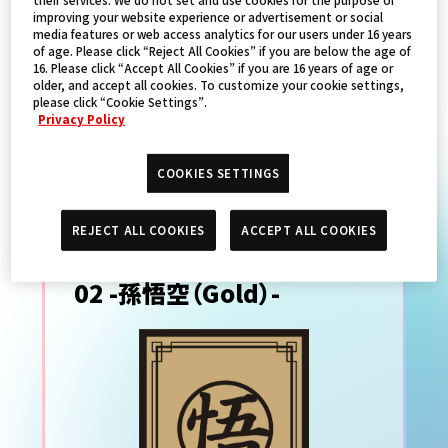
improving your website experience or advertisement or social
（Gold）-
media features or web access analytics for our users under 16 years
of age. Please click “Reject All Cookies” if you are below the age of
16. Please click “Accept All Cookies” if you are 16 years of age or
older, and accept all cookies. To customize your cookie settings,
PRODUCTS
please click “Cookie Settings”.
Privacy Policy
COOKIES SETTINGS
ドラゴンボールスーパーカー
ドゲーム オフィシャルカード
REJECT ALL COOKIES
ACCEPT ALL COOKIES
スリーブ Limited Edition
02 -孫悟空（Gold）-