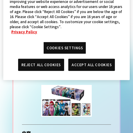
improving your website experience or advertisement or social
media features or web access analytics for our users under 16 years
of age. Please click “Reject All Cookies” if you are below the age of
PRODUCTS
16. Please click “Accept All Cookies” if you are 16 years of age or
older, and accept all cookies. To customize your cookie settings,
please click “Cookie Settings”.
Privacy Policy
UNION ARENA BANDAI
COOKIES SETTINGS
CARD GAMES Fest 24-25
スペシャルセット 幽☆遊☆白
REJECT ALL COOKIES
ACCEPT ALL COOKIES
書
内容