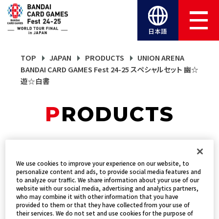
日本語
TOP
JAPAN
PRODUCTS
UNION ARENA
BANDAI CARD GAMES Fest 24-25 スペシャルセット 幽☆
遊☆白書
PRODUCTS
UNION ARENA BANDAI
We use cookies to improve your experience on our website, to
CARD GAMES Fest 24-
personalize content and ads, to provide social media features and
to analyze our traffic. We share information about your use of our
website with our social media, advertising and analytics partners,
25 スペシャルセット 幽☆
who may combine it with other information that you have
provided to them or that they have collected from your use of
遊☆白書
their services. We do not set and use cookies for the purpose of