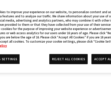
kies to improve your experience on our website, to personalize content and ad
a features and to analyze our traffic. We share information about your use of 
cial media, advertising and analytics partners, who may combine it with other
ve provided to them or that they have collected from your use of their service
 cookies for the purpose of improving your website experience or advertisemen
res or web access analytics for our users under 16 years of age. Please click “Re
 you are below the age of 16. Please click “Accept All Cookies” if you are 16 year
accept all cookies. To customize your cookie settings, please click “Cookie Set
olicy
S SETTINGS
REJECT ALL COOKIES
ACCEPT AL