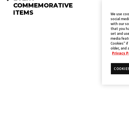
COMMEMORATIVE
ITEMS
We use coo
social medi
with our so
that you ha
set and use
media featu
Cookies” if
older, and 
Privacy P
COOKIE