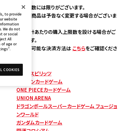
※準備数には限りがございます。
s, to provide
※販売商品は予告なく変更する場合がございま
our website
す。
 information
s. We do not
※1会計あたりの購入上限数を設ける場合がご
t or social
ざいます。
ject All
s of age or
※使用可能な決済方法は
こちら
をご確認くださ
tings”.
い。
L COOKIES
バトルスピリッツ
デジモンカードゲーム
ONE PIECEカードゲーム
UNION ARENA
ドラゴンボールスーパーカードゲーム フュージョ
ンワールド
ガンダムカードゲーム
開運コロシアム