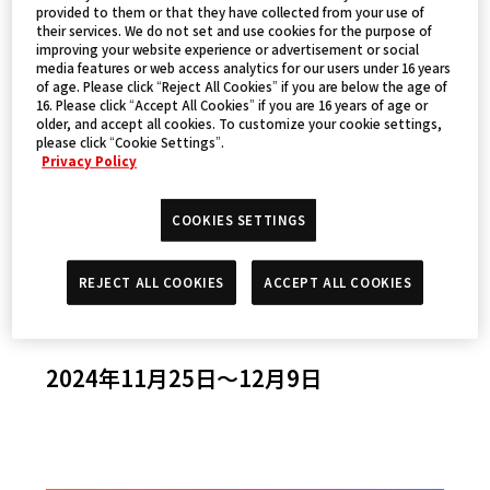
provided to them or that they have collected from your use of
1on1
their services. We do not set and use cookies for the purpose of
improving your website experience or advertisement or social
media features or web access analytics for our users under 16 years
of age. Please click “Reject All Cookies” if you are below the age of
報名方式
16. Please click “Accept All Cookies” if you are 16 years of age or
older, and accept all cookies. To customize your cookie settings,
please click “Cookie Settings”.
Privacy Policy
BANDAI TCG+
COOKIES SETTINGS
報名期間
REJECT ALL COOKIES
ACCEPT ALL COOKIES
2024年11月25日～12月9日