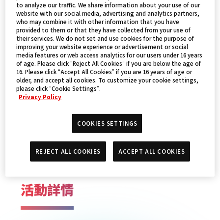
to analyze our traffic. We share information about your use of our
website with our social media, advertising and analytics partners,
who may combine it with other information that you have
provided to them or that they have collected from your use of
their services. We do not set and use cookies for the purpose of
improving your website experience or advertisement or social
media features or web access analytics for our users under 16 years
of age. Please click “Reject All Cookies” if you are below the age of
16. Please click “Accept All Cookies” if you are 16 years of age or
older, and accept all cookies. To customize your cookie settings,
please click “Cookie Settings”.
Privacy Policy
活動日期
COOKIES SETTINGS
2024年12月21日～22日
REJECT ALL COOKIES
ACCEPT ALL COOKIES
活動詳情