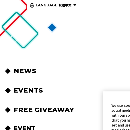
繁體中文
LANGUAGE
NEWS
EVENTS
We use coo
FREE GIVEAWAY
social medi
with our so
that you ha
set and use
EVENT
media featu