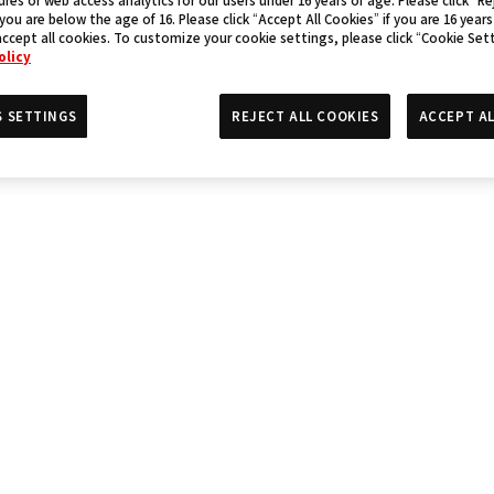
 you are below the age of 16. Please click “Accept All Cookies” if you are 16 years
accept all cookies. To customize your cookie settings, please click “Cookie Set
olicy
S SETTINGS
REJECT ALL COOKIES
ACCEPT AL