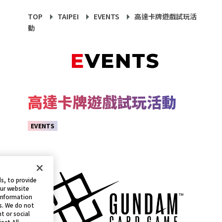
TOP
TAIPEI
EVENTS
高達卡牌遊戲試玩活
動
EVENTS
高達卡牌遊戲試玩活動
EVENTS
s, to provide
our website
 information
s. We do not
t or social
ect All