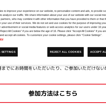
es to improve your experience on our website, to personalize content and ads, to provide so
日)
to analyze our traffic. We share information about your use of our website with our social med
 partners, who may combine it with other information that you have provided to them or that 
m your use of their services. We do not set and use cookies for the purpose of improving you
r advertisement or social media features or web access analytics for our users under 16 yea
“Reject All Cookies” if you are below the age of 16. Please click “Accept All Cookies” if you ar
 and accept all cookies. To customize your cookie settings, please click “Cookie Settings”.
icy
ACCEPT AL
REJECT ALL COOKIES
 SETTINGS
え当日受付よりご参加ください。
場までにお時間をいただいたり、ご参加いただけない
参加方法はこちら