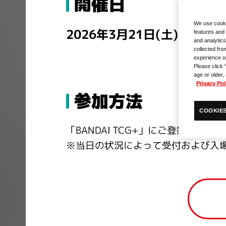
開催日
We use cooki
2026年3月21日(土)・22日(
features and 
and analytics
collected fro
experience o
Please click 
age or older,
Privacy Pol
参加方法
COOKIES
「BANDAI TCG+」にご登録のう
※当日の状況によって受付および入