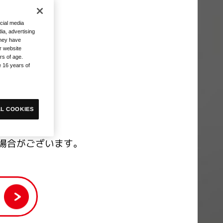
cial media
ia, advertising
they have
r website
rs of age.
e 16 years of
L COOKIES
場合がございます。