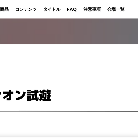
コンテンツ
商品
タイトル
注意事項​
会場一覧
FAQ
ドラゴン
For International players
ONE PIECEカードゲーム
UNION ARENA
その他販売商品
販売商品一覧​
Sin
来場記念品​
Bangkok
開催概要
参加方法
販売方法
Jakarta
Manila
Taipei
s
ガンダムカードゲーム
Hong Kong S.A.R.
Kuala Lumpur
Hangzhou
Las
シオン試遊