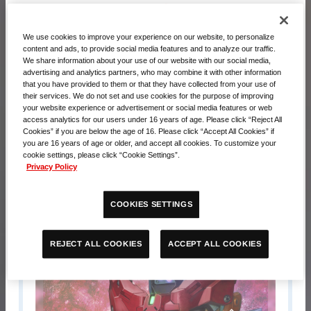
▼会場・受付時間はこちら
We use cookies to improve your experience on our website, to personalize
content and ads, to provide social media features and to analyze our traffic.
We share information about your use of our website with our social media,
advertising and analytics partners, who may combine it with other information
記念品
that you have provided to them or that they have collected from your use of
their services. We do not set and use cookies for the purpose of improving
your website experience or advertisement or social media features or web
3戦記念品
access analytics for our users under 16 years of age. Please click “Reject All
Cookies” if you are below the age of 16. Please click “Accept All Cookies” if
you are 16 years of age or older, and accept all cookies. To customize your
cookie settings, please click “Cookie Settings”.
Privacy Policy
RP-10 リソース〈マチュ＆
COOKIES SETTINGS
GQuuuuuuX(ジークアクス)〉
ACCEPT ALL COOKIES
REJECT ALL COOKIES