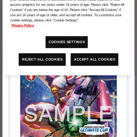
access analytics for our users under 16 years of age. Please click “Reject All
Cookies” if you are below the age of 16. Please click “Accept All Cookies” if
BT21-028 シリウスモン
you are 16 years of age or older, and accept all cookies. To customize your
cookie settings, please click “Cookie Settings”.
※64名に対して1枚の配布となります。
Privacy Policy
COOKIES SETTINGS
ACCEPT ALL COOKIES
REJECT ALL COOKIES