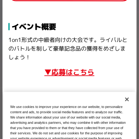
イベント概要
1on1形式の中級者向けの大会です。ライバルと
のバトルを制して豪華記念品の獲得をめざしま
しょう！
▼応募はこちら
記念品
We use cookies to improve your experience on our website, to personalize
content and ads, to provide social media features and to analyze our traffic.
We share information about your use of our website with our social media,
優勝記念品
advertising and analytics partners, who may combine it with other information
that you have provided to them or that they have collected from your use of
their services. We do not set and use cookies for the purpose of improving
your website experience or advertisement or social media features or web