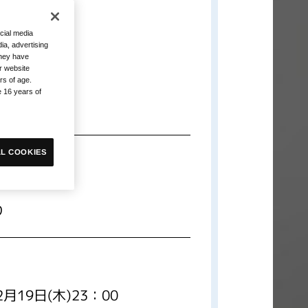
cial media
ia, advertising
they have
r website
rs of age.
)
e 16 years of
なります。
L COOKIES
種類)
り
月19日(木)23：00