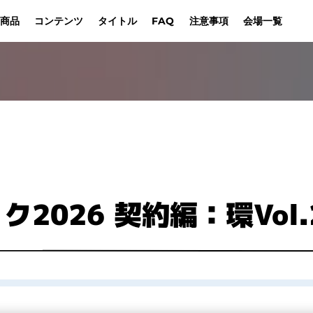
コンテンツ
商品
タイトル
注意事項​
会場一覧
FAQ
ドラゴン
For International players
ONE PIECEカードゲーム
UNION ARENA
その他販売商品
販売商品一覧​
Sin
来場記念品​
Bangkok
開催概要
参加方法
販売方法
Jakarta
Manila
Taipei
s
ガンダムカードゲーム
Hong Kong S.A.R.
Kuala Lumpur
Hangzhou
Las
2026 契約編：環Vol.