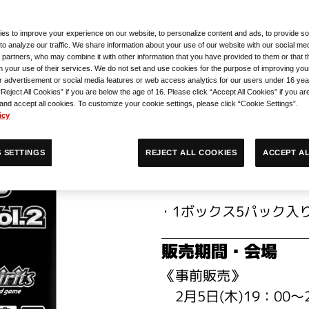
6 契約編：環Vol.2
es to improve your experience on our website, to personalize content and ads, to provide so
to analyze our traffic. We share information about your use of our website with our social med
販売価格​
 partners, who may combine it with other information that you have provided to them or that 
m your use of their services. We do not set and use cookies for the purpose of improving you
r advertisement or social media features or web access analytics for our users under 16 yea
1ボックス:2,000円(税込
“Reject All Cookies” if you are below the age of 16. Please click “Accept All Cookies” if you ar
※ボックス販売のみと
 and accept all cookies. To customize your cookie settings, please click “Cookie Settings”.
icy
内容
ACCEPT AL
REJECT ALL COOKIES
 SETTINGS
1パック5枚入り(全27
1ボックス5パック入
販売期間・会場
《事前販売》
2月5日(木)19：00～2