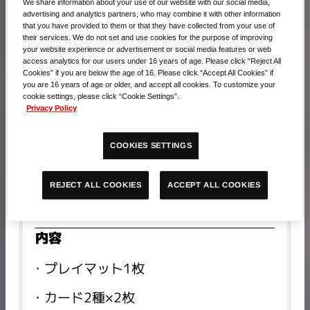
We share information about your use of our website with our social media,
advertising and analytics partners, who may combine it with other information
that you have provided to them or that they have collected from your use of
their services. We do not set and use cookies for the purpose of improving
your website experience or advertisement or social media features or web
access analytics for our users under 16 years of age. Please click “Reject All
Cookies” if you are below the age of 16. Please click “Accept All Cookies” if
you are 16 years of age or older, and accept all cookies. To customize your
cookie settings, please click “Cookie Settings”.
Privacy Policy
COOKIES SETTINGS
販売価格​
ACCEPT ALL COOKIES
REJECT ALL COOKIES
4,950円(税込)
内容
プレイマット1枚
カード2種×2枚