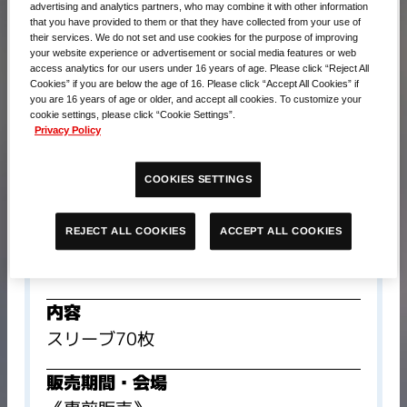
advertising and analytics partners, who may combine it with other information
that you have provided to them or that they have collected from your use of
their services. We do not set and use cookies for the purpose of improving
your website experience or advertisement or social media features or web
access analytics for our users under 16 years of age. Please click “Reject All
Cookies” if you are below the age of 16. Please click “Accept All Cookies” if
you are 16 years of age or older, and accept all cookies. To customize your
cookie settings, please click “Cookie Settings”.
Privacy Policy
COOKIES SETTINGS
ACCEPT ALL COOKIES
REJECT ALL COOKIES
販売価格​
990円(税込)
内容
スリーブ70枚
販売期間・会場