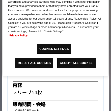
advertising and analytics partners, who may combine it with other information
that you have provided to them or that they have collected from your use of
their services. We do not set and use cookies for the purpose of improving
your website experience or advertisement or social media features or web
access analytics for our users under 16 years of age. Please click “Reject All
Cookies” if you are below the age of 16. Please click “Accept All Cookies” if
you are 16 years of age or older, and accept all cookies. To customize your
cookie settings, please click “Cookie Settings”.
Privacy Policy
COOKIES SETTINGS
ACCEPT ALL COOKIES
REJECT ALL COOKIES
販売価格​
990円(税込)
内容
スリーブ64枚
販売期間・会場