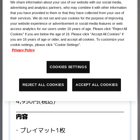
We share information about your use of our website with our social media,
advertising and analytics partners, who may combine it with other information
that you have provided to them or that they have collected from your use of
their services. We do not set and use cookies for the purpose of improving
your website experience or advertisement or social media features or web
access analytics for our users under 16 years of age. Please click “Reject All
Cookies” if you are below the age of 16. Please click “Accept All Cookies” if
you are 16 years of age or older, and accept all cookies. To customize your
cookie settings, please click “Cookie Settings”.
Privacy Policy
COOKIES SETTINGS
ACCEPT ALL COOKIES
REJECT ALL COOKIES
販売価格​
4,950円(税込)
内容
プレイマット1枚