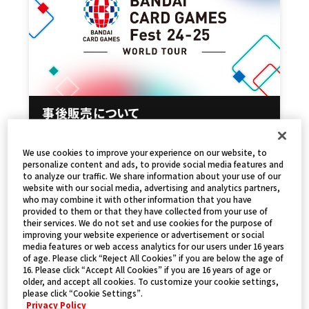
事後販売について
We use cookies to improve your experience on our website, to
personalize content and ads, to provide social media features and
to analyze our traffic. We share information about your use of our
website with our social media, advertising and analytics partners,
who may combine it with other information that you have
provided to them or that they have collected from your use of
their services. We do not set and use cookies for the purpose of
improving your website experience or advertisement or social
media features or web access analytics for our users under 16 years
of age. Please click “Reject All Cookies” if you are below the age of
16. Please click “Accept All Cookies” if you are 16 years of age or
older, and accept all cookies. To customize your cookie settings,
please click “Cookie Settings”.
ブース物販ラインナップ
Privacy Policy